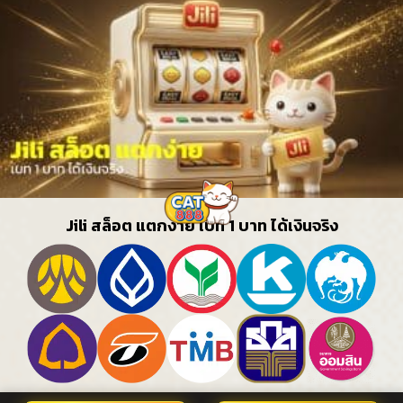
Jili สล็อต แตกง่าย เบท 1 บาท ได้เงินจริง