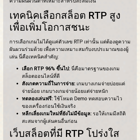
ความผันผวนต่ำที่เหมาะสำหรับสะสมเงิน
เทคนิคเลือกสล็อต RTP สูง
เพื่อเพิ่มโอกาสชนะ
การเลือกเกมไม่ได้ดูแค่ตัวเลข RTP เท่านั้น แต่ต้องดูความ
ผันผวนร่วมด้วย เพื่อความเหมาะสมกับงบประมาณของผู้
เล่น นี่คือเทคนิคสำคัญ:
เลือก RTP 96% ขึ้นไป:
นี่คือมาตรฐานของเกม
สล็อตออนไลน์ที่ดี
สังเกตความถี่ในการจ่าย:
เกมบางเกมจ่ายบ่อยแต่
จ่ายน้อย เกมบางเกมจ่ายน้อยแต่จ่ายหนัก
ทดลองเล่นฟรี:
ใช้โหมด Demo ทดสอบความไว
ของเครื่องก่อนใช้เงินจริง
หลีกเลี่ยงเกมใหม่ที่ยังไม่มีข้อมูล:
รอให้เกมมีสถิติ
สะสมจากผู้เล่นคนอื่นก่อน
เว็บสล็อตที่มี RTP โปร่งใส