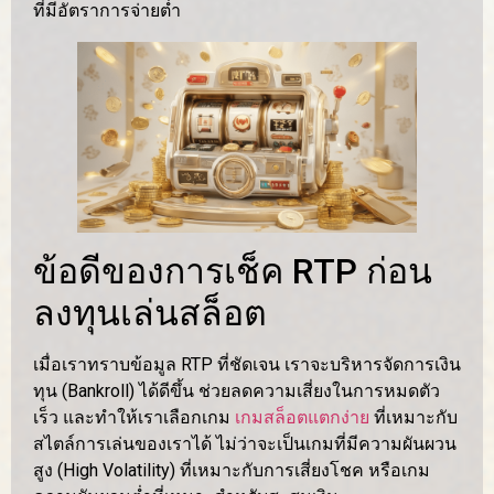
ที่มีอัตราการจ่ายต่ำ
ข้อดีของการเช็ค RTP ก่อน
ลงทุนเล่นสล็อต
เมื่อเราทราบข้อมูล RTP ที่ชัดเจน เราจะบริหารจัดการเงิน
ทุน (Bankroll) ได้ดีขึ้น ช่วยลดความเสี่ยงในการหมดตัว
เร็ว และทำให้เราเลือกเกม
เกมสล็อตแตกง่าย
ที่เหมาะกับ
สไตล์การเล่นของเราได้ ไม่ว่าจะเป็นเกมที่มีความผันผวน
สูง (High Volatility) ที่เหมาะกับการเสี่ยงโชค หรือเกม