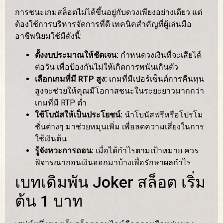
การชนะเกมสล็อตไม่ได้ขึ้นอยู่กับดวงเพียงอย่างเดียว แต่
ต้องใช้การบริหารจัดการที่ดี เทคนิคสำคัญที่ผู้เล่นมือ
อาชีพนิยมใช้มีดังนี้:
ตั้งงบประมาณให้ชัดเจน:
กำหนดวงเงินที่จะเสียได้
ต่อวัน เพื่อป้องกันไม่ให้เกิดการพนันเกินตัว
เลือกเกมที่มี RTP สูง:
เกมที่มีเปอร์เซ็นต์การคืนทุน
สูงจะช่วยให้คุณมีโอกาสชนะในระยะยาวมากกว่า
เกมที่มี RTP ต่ำ
ใช้โบนัสให้เป็นประโยชน์:
นำโบนัสฟรีหรือโปรโม
ชั่นต่างๆ มาช่วยหมุนเพิ่ม เพื่อลดความเสี่ยงในการ
ใช้เงินต้น
รู้จังหวะการถอน:
เมื่อได้กำไรตามเป้าหมาย ควร
พิจารณาถอนเงินออกมาบ้างเพื่อรักษาผลกำไร
เบทเดิมพัน Joker สล็อต เริ่ม
ต้น 1 บาท