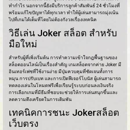
ทำกำไร นอกจากนี้ยังมีบริการลูกค้าสัมพันธ์ 24 ชั่วโมงที่
พร้อมแก้ไขปัญหาได้ทุกเวลา ทำให้ผู้เล่นสามารถมุ่งเน้น
ไปที่เกมได้เต็มที่โดยไม่ต้องกังวลเรื่องเทคนิค
วิธีเล่น Joker สล็อต สำหรับ
มือใหม่
สำหรับผู้ที่เพิ่งเริ่มต้น การทำความเข้าใจกฎพื้นฐานของ
สล็อตออนไลน์เป็นเรื่องสำคัญ เกมสล็อตจากค่าย Joker มี
อินเทอร์เฟซที่ใช้งานง่าย มีปุ่มควบคุมที่ชัดเจนทั้งการ
หมุน การปรับเบท และการเปิดฟีเจอร์โบนัส ผู้เล่นสามารถ
ทดลองเล่นในโหมดฟรีเพื่อเรียนรู้ระบบก่อนลงเงินจริง
การเลือกเกมที่มีธีมที่ชอบจะช่วยให้การเล่นสนุกขึ้นและ
ลดความตึงเครียดในการเดิมพัน
เทคนิคการชนะ Jokerสล็อต
เว็บตรง