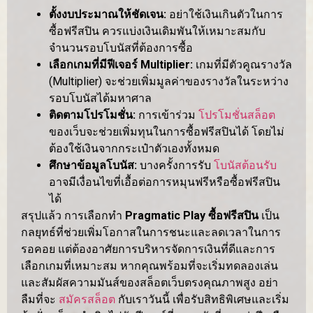
ตั้งงบประมาณให้ชัดเจน:
อย่าใช้เงินเกินตัวในการ
ซื้อฟรีสปิน ควรแบ่งเงินเดิมพันให้เหมาะสมกับ
จำนวนรอบโบนัสที่ต้องการซื้อ
เลือกเกมที่มีฟีเจอร์ Multiplier:
เกมที่มีตัวคูณรางวัล
(Multiplier) จะช่วยเพิ่มมูลค่าของรางวัลในระหว่าง
รอบโบนัสได้มหาศาล
ติดตามโปรโมชั่น:
การเข้าร่วม
โปรโมชั่นสล็อต
ของเว็บจะช่วยเพิ่มทุนในการซื้อฟรีสปินได้ โดยไม่
ต้องใช้เงินจากกระเป๋าตัวเองทั้งหมด
ศึกษาข้อมูลโบนัส:
บางครั้งการรับ
โบนัสต้อนรับ
อาจมีเงื่อนไขที่เอื้อต่อการหมุนฟรีหรือซื้อฟรีสปิน
ได้
สรุปแล้ว การเลือกทำ
Pragmatic Play ซื้อฟรีสปิน
เป็น
กลยุทธ์ที่ช่วยเพิ่มโอกาสในการชนะและลดเวลาในการ
รอคอย แต่ต้องอาศัยการบริหารจัดการเงินที่ดีและการ
เลือกเกมที่เหมาะสม หากคุณพร้อมที่จะเริ่มทดลองเล่น
และสัมผัสความมันส์ของสล็อตเว็บตรงคุณภาพสูง อย่า
ลืมที่จะ
สมัครสล็อต
กับเราวันนี้ เพื่อรับสิทธิพิเศษและเริ่ม