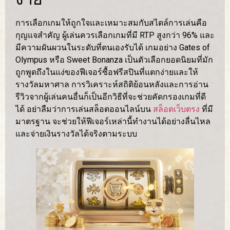
การเลือกเกมให้ถูกใจและเหมาะสมกับสไตล์การเล่นคือ
กุญแจสำคัญ ผู้เล่นควรเลือกเกมที่มี RTP สูงกว่า 96% และ
มีความผันผวนในระดับที่ตนเองรับได้ เกมอย่าง Gates of
Olympus หรือ Sweet Bonanza เป็นตัวเลือกยอดนิยมที่มัก
ถูกพูดถึงในแง่ของฟีเจอร์ซื้อฟรีสปินที่แตกง่ายและให้
รางวัลมหาศาล การวิเคราะห์สถิติย้อนหลังและการอ่าน
รีวิวจากผู้เล่นคนอื่นก็เป็นอีกวิธีที่จะช่วยคัดกรองเกมที่ดี
ได้ อย่าลืมว่าการเล่นสล็อตออนไลน์บน
สล็อตเว็บตรง
ที่มี
มาตรฐาน จะช่วยให้ฟีเจอร์เหล่านี้ทำงานได้อย่างลื่นไหล
และจ่ายเงินรางวัลได้จริงตามระบบ