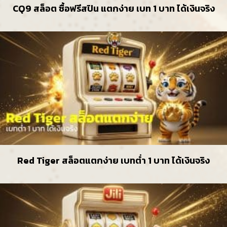
CQ9 สล็อต ซื้อฟรีสปิน แตกง่าย เบท 1 บาท ได้เงินจริง
Red Tiger สล็อตแตกง่าย เบทต่ำ 1 บาท ได้เงินจริง