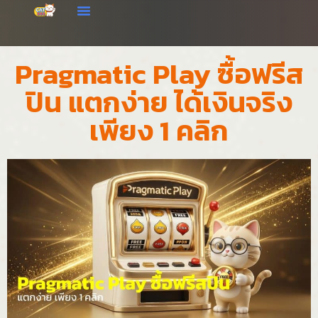
Pragmatic Play ซื้อฟรีส
ปิน แตกง่าย ได้เงินจริง
เพียง 1 คลิก