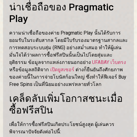
น่าเชื่อถือของ Pragmatic
Play
ความน่าเชื่อถือของค่าย Pragmatic Play นั้นได้รับการ
ยอมรับในระดับสากล โดยมีใบรับรองมาตรฐานสากลและ
การทดสอบระบบสุ่ม (RNG) อย่างสม่ำเสมอ ทำให้ผู้เล่น
มั่นใจได้ว่าผลการซื้อฟรีสปินนั้นเป็นไปโดยสุ่มและ
ยุติธรรม ข้อมูลจากแหล่งภายนอกอย่าง
UFABAY เว็บตรง
หรือข้อมูลสถิติจาก
เปิดยูสเซอร์
ต่างก็ยืนยันถึงศักยภาพ
ของค่ายนี้ในการจ่ายโบนัสก้อนใหญ่ ซึ่งทำให้ฟีเจอร์ Buy
Free Spins เป็นที่นิยมอย่างแพร่หลายทั่วโลก
เคล็ดลับเพิ่มโอกาสชนะเมื่อ
ซื้อฟรีสปิน
เพื่อให้การซื้อฟรีสปินเกิดประโยชน์สูงสุด ผู้เล่นควร
พิจารณาปัจจัยดังต่อไปนี้: