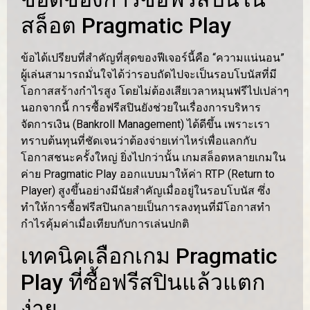
สล็อต Pragmatic Play
ข้อได้เปรียบที่สำคัญที่สุดของฟีเจอร์นี้คือ “ความแน่นอน”
ผู้เล่นสามารถมั่นใจได้ว่ารอบถัดไปจะเป็นรอบโบนัสที่มี
โอกาสสร้างกำไรสูง โดยไม่ต้องเสียเวลาหมุนฟรีไปเปล่าๆ
นอกจากนี้ การซื้อฟรีสปินยังช่วยในเรื่องการบริหาร
จัดการเงิน (Bankroll Management) ได้ดีขึ้น เพราะเรา
ทราบต้นทุนที่ชัดเจนว่าต้องจ่ายเท่าไหร่เพื่อแลกกับ
โอกาสชนะครั้งใหญ่ ยิ่งไปกว่านั้น เกมสล็อตหลายเกมใน
ค่าย Pragmatic Play ออกแบบมาให้ค่า RTP (Return to
Player) สูงขึ้นอย่างมีนัยสำคัญเมื่ออยู่ในรอบโบนัส ซึ่ง
ทำให้การซื้อฟรีสปินกลายเป็นการลงทุนที่มีโอกาสทำ
กำไรคุ้มค่าเมื่อเทียบกับการเล่นปกติ
เทคนิคเลือกเกม Pragmatic
Play ที่ซื้อฟรีสปินแล้วแตก
ง่าย