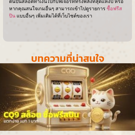
ต้นปั่นสล็อตทำเงินไปกับฟีเจอร์ที่ทรงพลังที่สุดแห่งปี หรือ
หากคุณสนใจเกมอื่นๆ สามารถเข้าไปดูรายการ
ซื้อฟรีส
ปิน
แบบอื่นๆ เพิ่มเติมได้ที่เว็บไซต์ของเรา
บทความที่น่าสนใจ